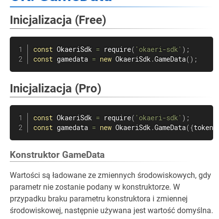
Inicjalizacja (Free)
const
 OkaeriSdk 
=
require
(
'okaeri-sdk'
)
;
const
 gamedata 
=
new
OkaeriSdk
.
GameData
(
)
;
Inicjalizacja (Pro)
const
 OkaeriSdk 
=
require
(
'okaeri-sdk'
)
;
const
 gamedata 
=
new
OkaeriSdk
.
GameData
(
{
token
:
Konstruktor GameData
Wartości są ładowane ze zmiennych środowiskowych, gdy
parametr nie zostanie podany w konstruktorze. W
przypadku braku parametru konstruktora i zmiennej
środowiskowej, następnie używana jest wartość domyślna.