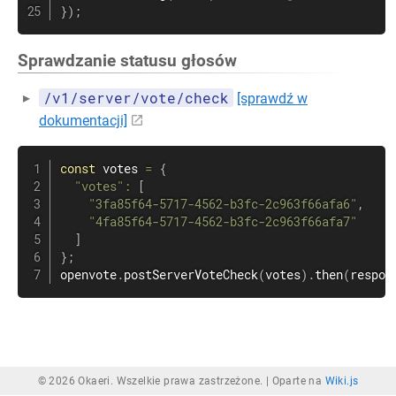
}
)
;
Sprawdzanie statusu głosów
/v1/server/vote/check
[sprawdź w
dokumentacji]
const
 votes 
=
{
"votes"
:
[
"3fa85f64-5717-4562-b3fc-2c963f66afa6"
,
"4fa85f64-5717-4562-b3fc-2c963f66afa7"
]
}
;
openvote
.
postServerVoteCheck
(
votes
)
.
then
(
respon
© 2026 Okaeri. Wszelkie prawa zastrzeżone. |
Oparte na
Wiki.js