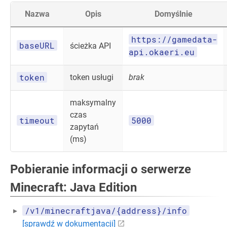
Nazwa
Opis
Domyślnie
https://gamedata-
baseURL
ścieżka API
api.okaeri.eu
token
token usługi
brak
maksymalny
czas
timeout
5000
zapytań
(ms)
Pobieranie informacji o serwerze
Minecraft: Java Edition
/v1/minecraftjava/{address}/info
[sprawdź w dokumentacji]