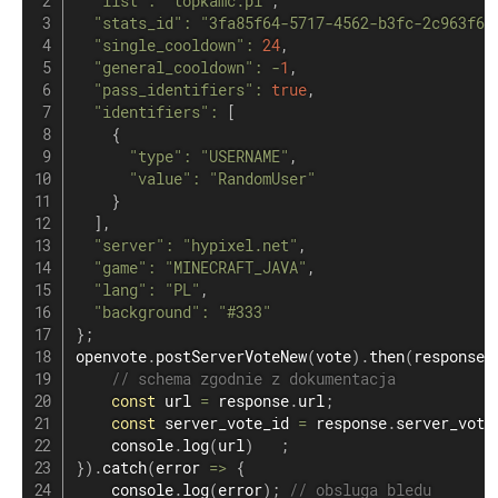
"list"
:
"topkamc.pl"
,
"stats_id"
:
"3fa85f64-5717-4562-b3fc-2c963f66
"single_cooldown"
:
24
,
"general_cooldown"
:
-
1
,
"pass_identifiers"
:
true
,
"identifiers"
:
[
{
"type"
:
"USERNAME"
,
"value"
:
"RandomUser"
}
]
,
"server"
:
"hypixel.net"
,
"game"
:
"MINECRAFT_JAVA"
,
"lang"
:
"PL"
,
"background"
:
"#333"
}
;
openvote
.
postServerVoteNew
(
vote
)
.
then
(
response
// schema zgodnie z dokumentacja
const
 url 
=
 response
.
url
;
const
 server_vote_id 
=
 response
.
server_vote
    console
.
log
(
url
)
;
}
)
.
catch
(
error
=>
{
    console
.
log
(
error
)
;
// obsluga bledu