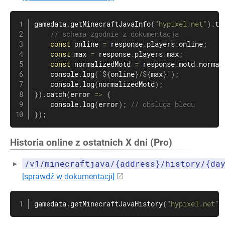
gamedata
.
getMinecraftJavaInfo
(
"hypixel.net"
)
.
th
// schema zgodnie z dokumentacja
const
 online 
=
 response
.
players
.
online
;
const
 max 
=
 response
.
players
.
max
;
const
 normalizedMotd 
=
 response
.
motd
.
normal
    console
.
log
(
`
${
online
}
/
${
max
}
`
)
;
    console
.
log
(
normalizedMotd
)
;
}
)
.
catch
(
error
=>
{
    console
.
log
(
error
)
;
// obsluga bledu
}
)
;
Historia online z ostatnich X dni (Pro)
/v1/minecraftjava/{address}/history/{da
[sprawdź w dokumentacji]
gamedata
.
getMinecraftJavaHistory
(
"hypixel.net"
,