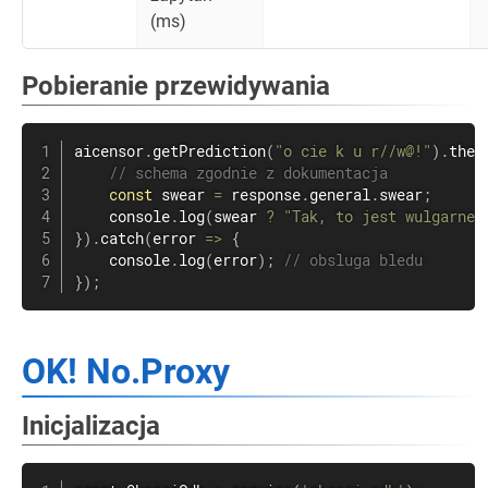
(ms)
Pobieranie przewidywania
aicensor
.
getPrediction
(
"o cie k u r//w@!"
)
.
then
// schema zgodnie z dokumentacja
const
 swear 
=
 response
.
general
.
swear
;
    console
.
log
(
swear 
?
"Tak, to jest wulgarne.
}
)
.
catch
(
error
=>
{
    console
.
log
(
error
)
;
// obsluga bledu
}
)
;
OK! No.Proxy
Inicjalizacja