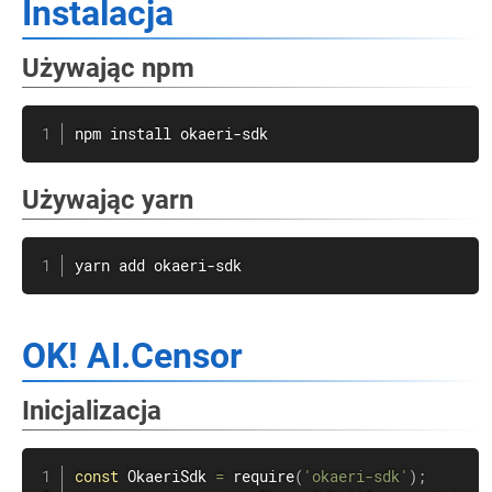
Instalacja
Używając npm
npm
install
 okaeri-sdk
Używając yarn
yarn
add
 okaeri-sdk
OK! AI.Censor
Inicjalizacja
const
 OkaeriSdk 
=
require
(
'okaeri-sdk'
)
;