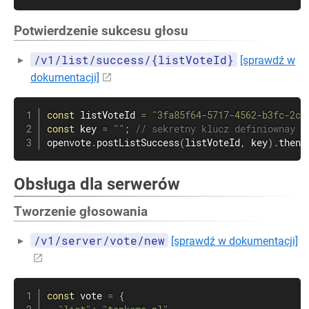
Potwierdzenie sukcesu głosu
/v1/list/success/{listVoteId}
[sprawdź w
dokumentacji]
const
 listVoteId 
=
"3fa85f64-5717-4562-b3fc-2c9
const
 key 
=
""
;
// sekretny klucz definiownay p
openvote
.
postListSuccess
(
listVoteId
,
 key
)
.
then
(
Obsługa dla serwerów
Tworzenie głosowania
/v1/server/vote/new
[sprawdź w dokumentacji]
const
 vote 
=
{