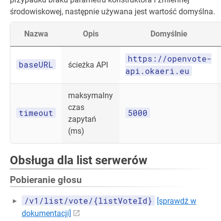
środowiskowej, następnie używana jest wartość domyślna.
Nazwa
Opis
Domyślnie
https://openvote-
baseURL
ścieżka API
api.okaeri.eu
maksymalny
czas
timeout
5000
zapytań
(ms)
Obsługa dla list serwerów
Pobieranie głosu
/v1/list/vote/{listVoteId}
[sprawdź w
dokumentacji]