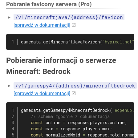
Pobranie favicony serwera (Pro)
/v1/minecraftjava/{address}/favicon
[sprawdź w dokumentacji]
gamedata
.
getMinecraftJavaFavicon
(
"hypixel.net"
)
Pobieranie informacji o serwerze
Minecraft: Bedrock
/v1/gamespy4/{address}/minecraftbedrock
[sprawdź w dokumentacji]
gamedata
.
getGamespy4MinecraftBedrock
(
"ecpehub.n
// schema zgodnie z dokumentacja
const
 online 
=
 response
.
players
.
online
;
const
 max 
=
 response
.
players
.
max
;
const
 normalizedMotd 
=
 response
.
motd
.
normal