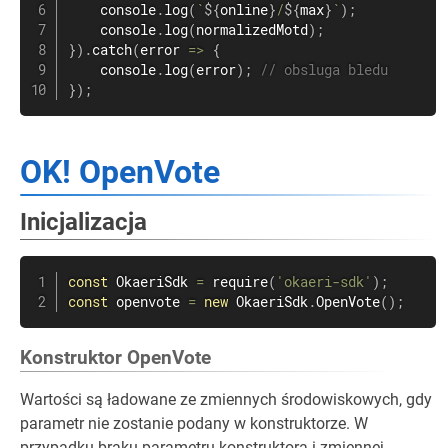
    console
.
log
(
`
${
online
}
/
${
max
}
`
)
;
    console
.
log
(
normalizedMotd
)
;
}
)
.
catch
(
error
=>
{
    console
.
log
(
error
)
;
// obsluga bledu
}
)
;
OK! OpenVote
Inicjalizacja
const
 OkaeriSdk 
=
require
(
'okaeri-sdk'
)
;
const
 openvote 
=
new
OkaeriSdk
.
OpenVote
(
)
;
Konstruktor OpenVote
Wartości są ładowane ze zmiennych środowiskowych, gdy
parametr nie zostanie podany w konstruktorze. W
przypadku braku parametru konstruktora i zmiennej