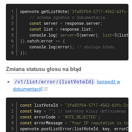
openvote
.
getListVote
(
"3fa85f64-5717-4562-b3fc-2
// schema zgodnie z dokumentacja
const
 server 
=
 response
.
server
;
const
 list 
=
 response
.
list
;
    console
.
log
(
`
server=
${
server
}
, list=
${
list
}
}
)
.
catch
(
error
=>
{
    console
.
log
(
error
)
;
// obsluga bledu
}
)
;
Zmiana statusu głosu na błąd
/v1/list/error/{listVoteId}
[sprawdź w
dokumentacji]
const
 listVoteId 
=
"3fa85f64-5717-4562-b3fc-2c9
const
 key 
=
""
;
// sekretny klucz definiownay p
const
 errorCode 
=
"VOTE_REJECTED"
;
const
 errorMessage 
=
"Your IP reputation is too
openvote
.
postListError
(
listVoteId
,
 key
,
 errorCo