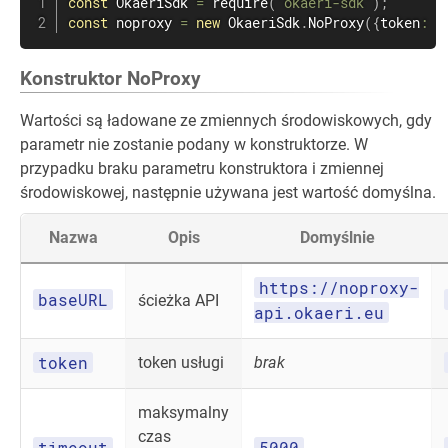
const
 OkaeriSdk 
=
require
(
'okaeri-sdk'
)
;
const
 noproxy 
=
new
OkaeriSdk
.
NoProxy
(
{
token
:
"
Konstruktor NoProxy
Wartości są ładowane ze zmiennych środowiskowych, gdy
parametr nie zostanie podany w konstruktorze. W
przypadku braku parametru konstruktora i zmiennej
środowiskowej, następnie używana jest wartość domyślna.
Nazwa
Opis
Domyślnie
https://noproxy-
baseURL
ścieżka API
api.okaeri.eu
token
token usługi
brak
maksymalny
czas
timeout
5000