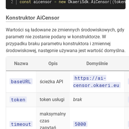
const
 aicensor 
=
new
OkaeriSdk
.
AiCensor
(
{
token
:
Konstruktor AiCensor
Wartości są ładowane ze zmiennych środowiskowych, gdy
parametr nie zostanie podany w konstruktorze. W
przypadku braku parametru konstruktora i zmiennej
środowiskowej, następnie używana jest wartość domyślna.
Nazwa
Opis
Domyślnie
https://ai-
baseURL
ścieżka API
censor.okaeri.eu
token
token usługi
brak
maksymalny
czas
timeout
5000
zapytań