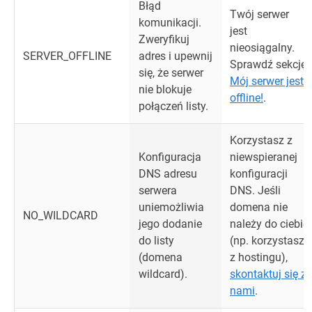
Błąd
Twój serwer
komunikacji.
jest
Zweryfikuj
nieosiągalny.
SERVER_OFFLINE
adres i upewnij
Sprawdź sekcję
się, że serwer
Mój serwer jest
nie blokuje
offline!
.
połączeń listy.
Korzystasz z
Konfiguracja
niewspieranej
DNS adresu
konfiguracji
serwera
DNS. Jeśli
uniemożliwia
domena nie
NO_WILDCARD
jego dodanie
należy do ciebie
do listy
(np. korzystasz
(domena
z hostingu),
wildcard).
skontaktuj się z
nami
.