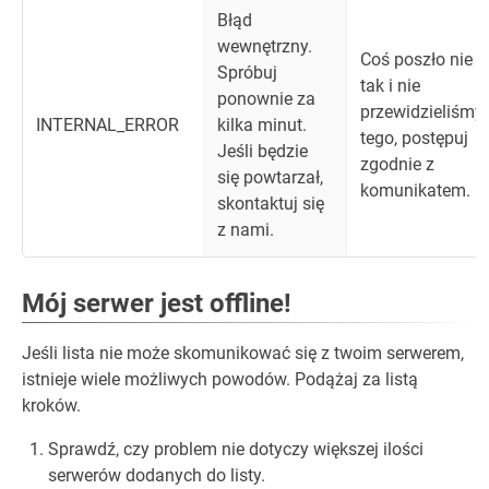
Błąd
wewnętrzny.
Coś poszło nie
Spróbuj
tak i nie
ponownie za
przewidzieliśmy
INTERNAL_ERROR
kilka minut.
tego, postępuj
Jeśli będzie
zgodnie z
się powtarzał,
komunikatem.
skontaktuj się
z nami.
Mój serwer jest offline!
Jeśli lista nie może skomunikować się z twoim serwerem,
istnieje wiele możliwych powodów. Podążaj za listą
kroków.
Sprawdź, czy problem nie dotyczy większej ilości
serwerów dodanych do listy.