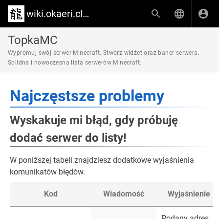
wiki.okaeri.cloud
TopkaMC
Wypromuj swój serwer Minecraft. Stwórz widżet oraz baner serwera.
Solidna i nowoczesna lista serwerów Minecraft.
Najczęstsze problemy
Wyskakuje mi błąd, gdy próbuję
dodać serwer do listy!
W poniższej tabeli znajdziesz dodatkowe wyjaśnienia
komunikatów błędów.
Kod
Wiadomość
Wyjaśnienie
Podany adres