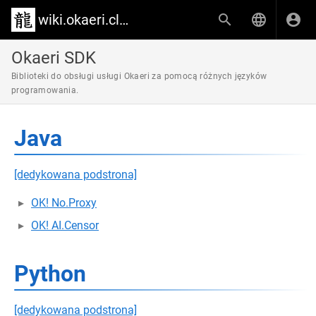
wiki.okaeri.cloud
Okaeri SDK
Biblioteki do obsługi usługi Okaeri za pomocą różnych języków
programowania.
Java
[dedykowana podstrona]
OK! No.Proxy
OK! AI.Censor
Python
[dedykowana podstrona]